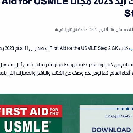
تحميل فيرست ايد 2023 مجاناً or USMLE
S
5 دقائق تلزم للقراءة
ب
كتاب First Aid for the USMLE Step 2 CK الإصدار ال 11 لعام 2023 بصيغة pdf.
ا يلزم من كتب ومصادر طبية بروابط موثوقة ومباشرة من أجل تسهيل 
ء العالم، كما نوفر لكم وصف عن الكتاب والناشر والمميزات التي يتميز