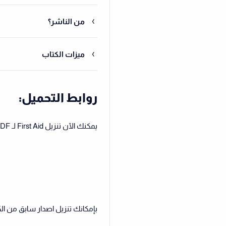
من الناشر؟
ميزات الكتاب
روابط التحميل:
يمكنك الآن تنزيل First Aid لـ USMLE Step 2 CK 2023 11th Edition PDF من الرابط أدناه:
بإمكانك تنزيل اصدار سابق من ال