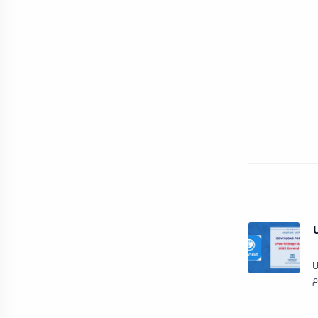
U
ل UWorld
. نقدم