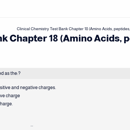
nk Chapter 18 (Amino Acids, p
ned as the:?
positive and negative charges.
ive charge
charge.
...