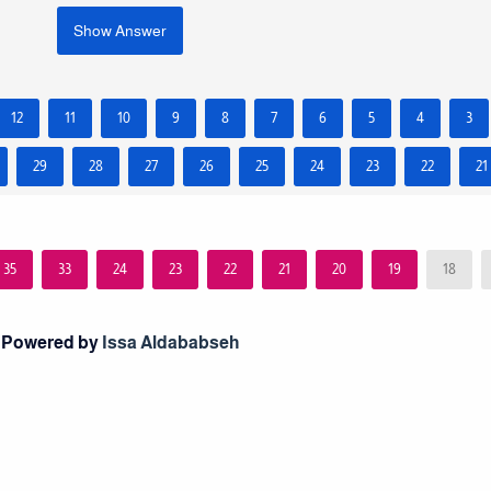
Show Answer
12
11
10
9
8
7
6
5
4
3
29
28
27
26
25
24
23
22
21
35
33
24
23
22
21
20
19
18
Powered by
Issa Aldababseh