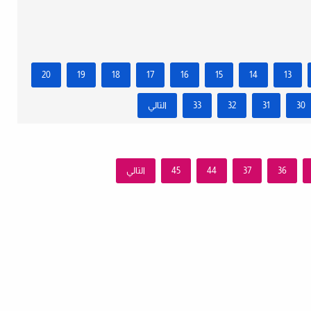
20
19
18
17
16
15
14
13
30
31
32
33
التالي
36
37
44
45
التالي