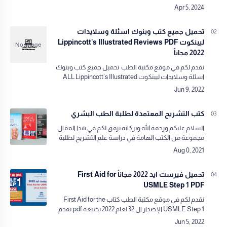
العزيز. فيديوهات الدكتور مسعد عبد العزيز ENT …
تحميل جميع كتب وبنوك اسئلة وسلايدات
ليبنكوت Lippincott’s Illustrated Reviews PDF
2022 مجاناً
نقدم لكم في موقع مكتبة الطب تحميل جميع كتب وبنوك
اسئلة وسلايدات ليبنكوت ALL Lippincott’s Illustrated
Reviews PDF 2022 مجاناًنقدم لكم في مكتبة الطب كل ما
ي…
كتب التشريح المعتمدة لطلبة الطب البشري
السلام عليكم ورحمة الله وبركاته نرفق لكم في هذا المقال
مجموعة من الكتب الهامة في دراسة علم التشريح لطلبة
الطب البشري. 1- Clinically Oriented Anatomy 8th
Edition (كتاب مور) فتح…
تحميل فيرست ايد 2022 مجاناً First Aid for
USMLE Step 1 PDF
نقدم لكم في موقع مكتبة الطب كتاب First Aid for the
USMLE Step 1 الإصدار ال 32 لعام 2022 بصيغة pdf.نقدم
لكم في مكتبة الطب كل ما يلزم من كتب ومصادر طبية