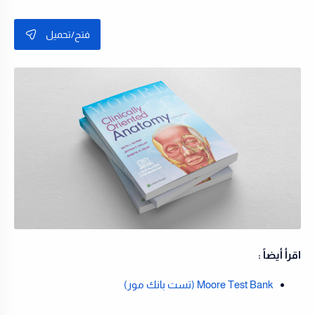
فتح/تحميل
اقرأ أيضاً :
Moore Test Bank (تست بانك مور)