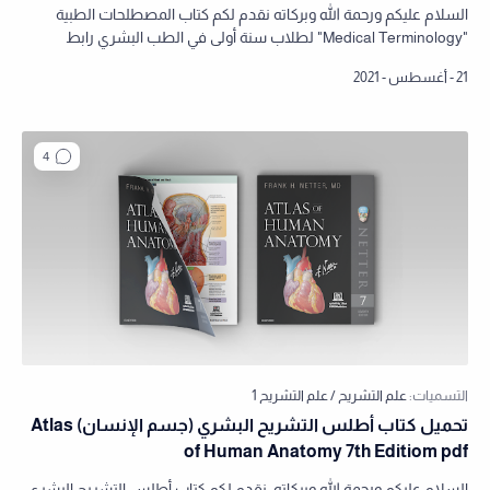
السلام عليكم ورحمة الله وبركاته نقدم لكم كتاب المصطلحات الطبية
"Medical Terminology" لطلاب سنة أولى في الطب البشري رابط
التحميل فتح/تحميل…
تحميل كتاب أطلس التشريح البشري (جسم الإنسان) Atlas
of Human Anatomy 7th Editiom pdf
السلام عليكم ورحمة الله وبركاته، نقدم لكم كتاب أطلس التشريح البشري