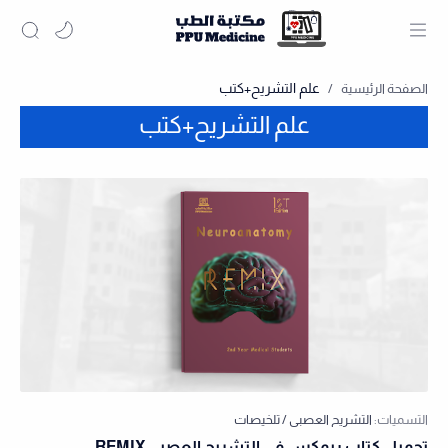
علم التشريح+كتب
علم التشريح+كتب
تحميل كتاب ريمكس في التشريح العصبي REMIX