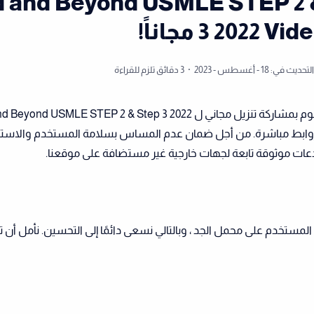
 and Beyond USMLE STEP 2 & Ste
Video مجاناً!
3 دقائق تلزم للقراءة
في منشور المدونة هذا ، سنقوم بمشاركة تنزيل مجاني ل  USMLE STEP 2 & Step 3 2022
Vid باستخدام روابط مباشرة. من أجل ضمان عدم المساس بسلامة المستخدم والاست
عات موثوقة تابعة لجهات خارجية غير مستضافة على موقعنا.
 ، نأخذ تجربة المستخدم على محمل الجد ، وبالتالي نسعى دائمًا إلى التحسين. نأمل أن