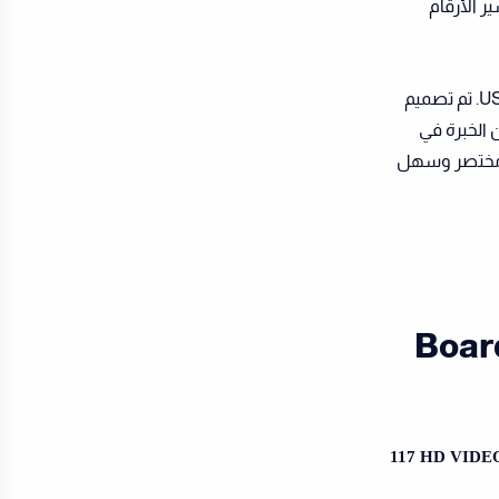
ر الأرقام
كانت Boards and Beyond واحدة من أفضل الموارد التي استخدمتها في التحضيرل 1&2&3 USMLE Step. تم تصميم
الخبرة في
 ومختصر وسهل
Board 
117 HD VIDE