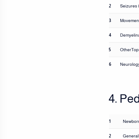
2
Seizures (
3
Movement 
4
Demyelina
5
OtherTopi
6
Neurology 
4. Ped
1
Newborn
2
General 