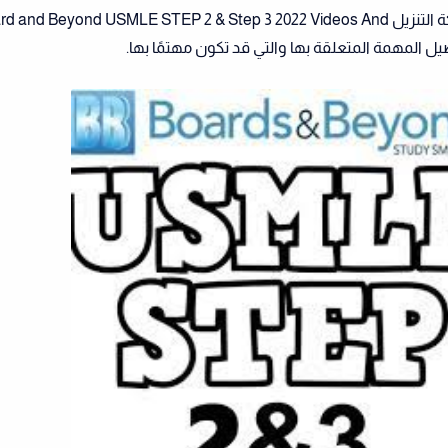
الآن قبل ذلك ننتقل إلى مشاركة التنزيل  and Beyond USMLE STEP 2 & Step 3 2022 Videos And