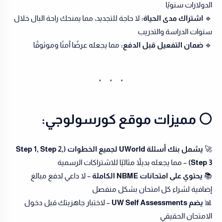
الدولارات سنويًا
🔹
اشتراك مدى الحياة:
لا حاجة للتجديد، مما يمنحك راحة البال خلال
سنوات الدراسة والتدريب
🔹
ضمان التفعيل قبل الدفع:
مما يجعله عرضًا آمنًا وموثوقًا
⚪️ مميزات موقع كورسولوجي:
🚀
يشمل بنك أسئلة UWorld لجميع الخطوات (Step 1, Step 2,
Step 3)
– مما يجعله بديلاً مثاليًا للاشتراكات الرسمية
📚
يحتوي على امتحانات NBME الكاملة
– لا داعي لدفع مبالغ
إضافية لشراء كل امتحان بشكل منفصل
📊
يضم UW Self Assessments
– لاختبار جاهزيتك قبل دخول
الامتحان الحقيقي