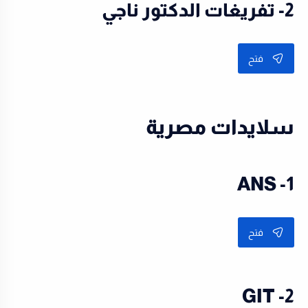
2- تفريغات الدكتور ناجي
فتح
سلايدات مصرية
1- ANS
فتح
2- GIT