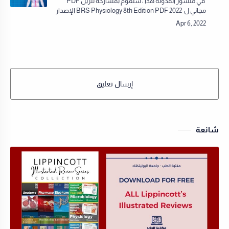
في منشور المدونة هذا ، سنقوم بمشاركة تنزيل PDF
مجاني ل BRS Physiology 8th Edition PDF 2022 الإصدار
الثامن بتنسيق PDF باستخدام روابط مباشرة. من أجل
ضمان عدم المساس…
إرسال تعليق
شائعة